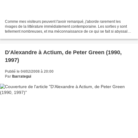
Comme mes visiteurs peuvent l'avoir remarqué, j'aborde rarement les
rivages de la littérature immédiatement contemporaine. Les sorties y sont
tellement nombreuses, et ma méconnaissance de ce qui se fait si abyssale,
que je n'ose que rarement emprunter...
D'Alexandre à Actium, de Peter Green (1990,
1997)
Publié le 04/02/2008 à 20:00
Par
Ibarrategui