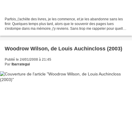
Parfois, j'achète des livres, je les commence, et je les abandonne sans les
finir. Quelques temps plus tard, alors que le souvenir des pages lues
s'estompe dans ma mémoire, j'y reviens. Sans trop me rappeler pour quelles
raisons j'en ai interrompu la...
Woodrow Wilson, de Louis Auchincloss (2003)
Publié le 24/01/2008 à 21:45
Par
Ibarrategui