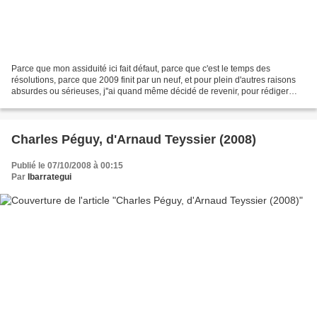
Parce que mon assiduité ici fait défaut, parce que c'est le temps des
résolutions, parce que 2009 finit par un neuf, et pour plein d'autres raisons
absurdes ou sérieuses, j''ai quand même décidé de revenir, pour rédiger
mon petit palmarès 2008... J'ai...
Charles Péguy, d'Arnaud Teyssier (2008)
Publié le 07/10/2008 à 00:15
Par
Ibarrategui