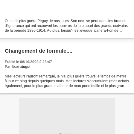
On ne lit plus guère Péguy de nos jours. Son nom se perd dans les brumes
d'ignorance qui ont recouvert les oeuvres de la plupart des grands écrivains
de la période 1880-1914. Au plus, lorsqu'il est évoqué, parlera-t-on de
Dreyfus, de Jaurès, de Jeanne...
Changement de formule....
Publié le 06/10/2008 à 23:47
Par
Ibarrategui
Mes lecteurs l'auront remarqué, je n'ai plus guère trouvé le temps de mettre
à jour ce blog depuis quelques mois. Mes lectures s'accumulent (mes achats
également, pour le plus grand malheur de mon portefeuille et le plus grand
bonheur de la librairie...