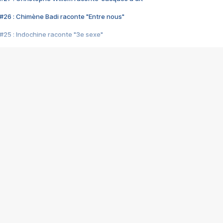
#26 : Chimène Badi raconte "Entre nous"
#25 : Indochine raconte "3e sexe"
#24 : Zaho raconte "C'est chelou"
#23 : Patrick Bruel raconte "Au café des délices"
#22 : Kyo raconte "Le chemin"
#21 : Nolwenn Leroy raconte "Cassé"
#20 : Patrick Hernandez raconte "Born to be alive"
#19 : Lorie raconte "Près de moi"
#18 : Michael Jones raconte "A nos actes manqués" (avec Jean-Jacque
#17 : Khaled raconte "Aïcha"
#16 : Corneille raconte "Parce qu'on vient de loin"
#15 : Indochine raconte "L'aventurier"