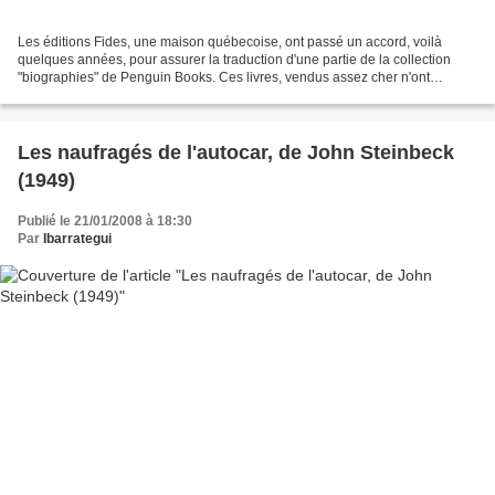
Les éditions Fides, une maison québecoise, ont passé un accord, voilà
quelques années, pour assurer la traduction d'une partie de la collection
"biographies" de Penguin Books. Ces livres, vendus assez cher n'ont
apparemment pas trouvé leur public en France....
Les naufragés de l'autocar, de John Steinbeck
(1949)
Publié le 21/01/2008 à 18:30
Par
Ibarrategui